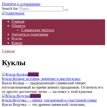
Перейти к содержанию
Search for:
Главная
Обереги
Славянские чертоги
Амулеты и талисманы
Куклы
Камни
Главная
Куклы
Куклы
Кукла Коляда: история, значение и мастер-класс
Кукла Коляда — традиционный славянский оберег,
изготавливаемый во время зимних праздников. Отличить его
от других достаточно легко — на поясе у этой куколки
Куклы
Кукла Ведучка — оберег для крепкой и счастливой семьи
Кукла Ведучка — это древнеславянский талисман,