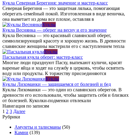
Кукла Северная Берегиня: значение и мастер-класс
Северная Берегиня — это защитная лялька, помогающая
оберегать семейный покой. Изготовленная в виде веничка,
она выметает из дома все плохое, оставляя в
Куклы
Кукла Веснянка — оберег на весну и его значение
Кукла Веснянка — это красивый славянский оберег,
символизирующий красоту и хорошую жизнь. В древности
славянские женщины мастерили его с наступлением тепла
Куклы
Пасхальная кукла оберег: мастер-класс
Многие люди празднуют Пасху, выпекают куличи, красят
вареные яйца и ходят на службу в церковь, чтобы освятить
воду или продукты. К торжеству присоединяются
Куклы
Куклы Лихоманки — защищаемся от болезней и бед
Куклы Лихоманки — это один из славянских оберегов. В
древности его использовали, чтобы защитить себя и близких
от болезней. Куколки-подменки отвлекали
Навигация по записям
1
2
3
Далее
Рубрики
Амулеты и талисманы
(50)
Камни
(139)