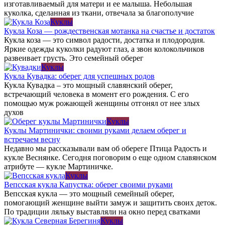
изготавливаемый для матери и ее малыша. Небольшая
куколка, сделанная из ткани, отвечала за благополучие
Куклы
Кукла Коза — рождественская мотанка на счастье и достаток
Кукла коза — это символ радости, достатка и плодородия.
Яркие одежды куколки радуют глаз, а звон колокольчиков
развеивает грусть. Это семейный оберег
Куклы
Кукла Кувадка: оберег для успешных родов
Кукла Кувадка – это мощный славянский оберег,
встречающий человека в момент его рождения. С его
помощью муж рожающей женщины отгонял от нее злых
духов
Куклы
Куклы Мартинички: своими руками делаем оберег и
встречаем весну
Недавно мы рассказывали вам об обереге Птица Радость и
кукле Веснянке. Сегодня поговорим о еще одном славянском
атрибуте — кукле Мартиничке.
Куклы
Вепсская кукла Капустка: оберег своими руками
Вепсская кукла — это мощный семейный оберег,
помогающий женщине выйти замуж и защитить своих деток.
По традиции ляльку выставляли на окно перед сватками
Куклы