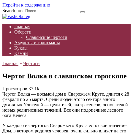
Перейти к содержанию
Search for:
Главная
Обереги
Славянские чертоги
Амулеты и талисманы
Куклы
Камни
Главная
»
Чертоги
Чертог Волка в славянском гороскопе
Просмотров
37.1k.
Чертог Волка — восьмой дом в Сварожьем Круге, длится с 28
февраля по 25 марта. Среди людей этого сектора много
духовных Учителей — целителей, экстрасенсов, основателей
новых религиозных течений. Все они подопечные лесного
бога Велеса.
У каждого из чертогов Сварожьего Круга есть свое значение.
Дом, в котором родился человек, очень сильно влияет на его