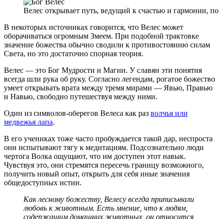
Велес открывает путь, ведущий к счастью и гармонии, п
В некоторых источниках говорится, что Велес может
оборачиваться огромным Змеем. При подобной трактовке
значение божества обычно сводили к противостоянию силам
Света, но это достаточно спорная теория.
Велес — это Бог Мудрости и Магии. У славян эти понятия
всегда шли рука об руку. Согласно легендам, рогатое божество
умеет открывать врата между тремя мирами — Явью, Правью
и Навью, свободно путешествуя между ними.
Один из символов-оберегов Велеса как раз
волчья или
медвежья лапа
.
В его учениках тоже часто пробуждается такой дар, неспроста
они испытывают тягу к медитациям. Подсознательно люди
чертога Волка ощущают, что им доступен этот навык.
Чувствуя это, они стремятся пересечь границу возможного,
получить новый опыт, открыть для себя иные значения
общедоступных истин.
Как лесному божеству, Велесу всегда приписывали
любовь к животным. Есть мнение, что к людям,
содержащим домашних животных, он относится