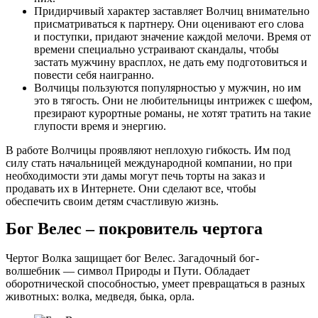
Придирчивый характер заставляет Волчиц внимательно
присматриваться к партнеру. Они оценивают его слова
и поступки, придают значение каждой мелочи. Время от
времени специально устраивают скандалы, чтобы
застать мужчину врасплох, не дать ему подготовиться и
повести себя наигранно.
Волчицы пользуются популярностью у мужчин, но им
это в тягость. Они не любительницы интрижек с шефом,
презирают курортные романы, не хотят тратить на такие
глупости время и энергию.
В работе Волчицы проявляют неплохую гибкость. Им под
силу стать начальницей международной компании, но при
необходимости эти дамы могут печь торты на заказ и
продавать их в Интернете. Они сделают все, чтобы
обеспечить своим детям счастливую жизнь.
Бог Велес – покровитель чертога
Чертог Волка защищает бог Велес. Загадочный бог-
волшебник — символ Природы и Пути. Обладает
оборотнической способностью, умеет превращаться в разных
животных: волка, медведя, быка, орла.