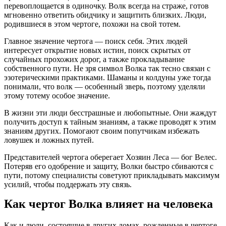
перевоплощается в одиночку. Волк всегда на страже, готов
мгновенно ответить обидчику и защитить близких. Люди,
родившиеся в этом чертоге, похожи на свой тотем.
Главное значение чертога — поиск себя. Этих людей
интересует открытие новых истин, поиск скрытых от
случайных прохожих дорог, а также прокладывание
собственного пути. Не зря символ Волка так тесно связан с
эзотерическими практиками. Шаманы и колдуны уже тогда
понимали, что волк — особенный зверь, поэтому уделяли
этому тотему особое значение.
В жизни эти люди бесстрашные и любопытные. Они жаждут
получить доступ к тайным знаниям, а также проводят к этим
знаниям других. Помогают своим попутчикам избежать
ловушек и ложных путей.
Представителей чертога оберегает Хозяин Леса — бог Велес.
Потеряв его одобрение и защиту, Волки быстро сбиваются с
пути, потому специалисты советуют прикладывать максимум
усилий, чтобы поддержать эту связь.
Как чертог Волка влияет на человека
Как и люди, состоящие в других домах, рожденные в чертоге