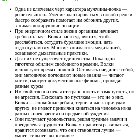
Одна из ключевых черт характера мужчины-волка —
решительность. Умение адаптироваться в новой среде и
быстро соображать помогает им обгонять других,
занимая лидирующие позиции.
При энергичном стиле жизни организм начинает
требовать пауз. Волки часто удаляются, чтобы
расслабиться, остудить бурлящие эмоции, дать
отдохнуть мозгу. Многие занимаются медитацией,
осваивают дыхательные практики.
Для них не существует одиночества. Пока одни
тяготятся обилием свободного времени, Волки
используют время с пользой. Оставаясь наедине с собой,
они методично поглощают новые знания — читают
книги, смотрят документальные фильмы, проходят
разные курсы.
Им свойственна некая отстраненность и замкнутость, но
не агрессия. Психовать по пустякам — это не о них.
Волки — спокойные ребята, терпеливые к причудам
других, не имеют привычки кидаться на человека из-за
разных точек зрения на предмет обсуждения.
Они получают удовольствие, решая трудные задачи и
преодолевая трудности. Волкам нравится развиваться,
нравится осознавать, что они становятся лучше —
умнее, сильнее, выносливее.