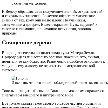
с большей теплотой.
К Велесу обращаются за получением знаний, открытием тайн
и сакральных значений. Божество оберегает магические
знания от тех, кому они не по плечу. Но ученикам,
заслужившим доверие, Велес открывает Путь, ведущий к
счастью и гармонии, пониманию всех истин, законов
природы.
Священное дерево
В период язычества господствовал культ Матери-Земли.
Природе уделяли настолько большое значение, что, считай,
почитали ее как божество. Разве могло подобное отношение к
миру и всему живому не отразиться на астрологической
системе?
Известно, что что тополь обладает свойством вытягиват
Тополь — защитный символ Волков, поможет им справиться
с негативом внешнего и внутреннего мира.
Вот только сажать такое дерево во дворе частного дома или
под окном квартиры эзотерики не советуют. Такой запрет