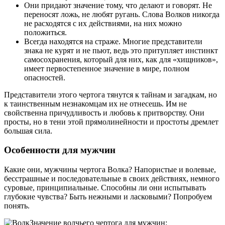
Они придают значение тому, что делают и говорят. Не
переносят ложь, не любят ругань. Слова Волков никогда
не расходятся с их действиями, на них можно
положиться.
Всегда находятся на страже. Многие представители
знака не курят и не пьют, ведь это притупляет инстинкт
самосохранения, который для них, как для «хищников»,
имеет первостепенное значение в мире, полном
опасностей.
Представители этого чертога тянутся к тайнам и загадкам, но
к таинственным незнакомцам их не отнесешь. Им не
свойственна причудливость и любовь к притворству. Они
просты, но в тени этой прямолинейности и простоты дремлет
большая сила.
Особенности для мужчин
Какие они, мужчины чертога Волка? Напористые и волевые,
бесстрашные и последовательные в своих действиях, немного
суровые, принципиальные. Способны ли они испытывать
глубокие чувства? Быть нежными и ласковыми? Попробуем
понять.
Значение волчьего чертога для мужчин: