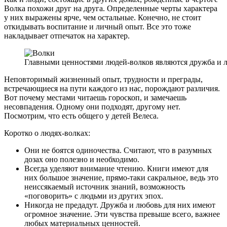
Волка похожи друг на друга. Определенные черты характера
у них выражены ярче, чем остальные. Конечно, не стоит
откидывать воспитание и личный опыт. Все это тоже
накладывает отпечаток на характер.
Главными ценностями людей-волков являются дружба и 
Неповторимый жизненный опыт, трудности и преграды,
встречающиеся на пути каждого из нас, порождают различия.
Вот почему местами читаешь гороскоп, и замечаешь
несовпадения. Одному они подходят, другому нет.
Посмотрим, что есть общего у детей Велеса.
Коротко о людях-волках:
Они не боятся одиночества. Считают, что в разумных
дозах оно полезно и необходимо.
Всегда уделяют внимание чтению. Книги имеют для
них большое значение, прямо-таки сакральное, ведь это
неиссякаемый источник знаний, возможность
«поговорить» с людьми из других эпох.
Никогда не предадут. Дружба и любовь для них имеют
огромное значение. Эти чувства превыше всего, важнее
любых материальных ценностей.