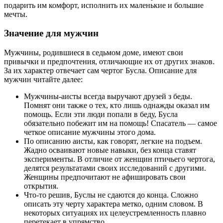
подарить им комфорт, исполнить их маленькие и большие
мечты.
Значение для мужчин
Мужчины, родившиеся в седьмом доме, имеют свои
привычки и предпочтения, отличающие их от других знаков.
За их характер отвечает сам чертог Бусла. Описание для
мужчин читайте далее:
Мужчины-аисты всегда выручают друзей з беды.
Помнят они также о тех, кто лишь однажды оказал им
помощь. Если эти люди попали в беду, Бусла
обязательно побежит им на помощь! Спасатель — самое
четкое описание мужчины этого дома.
По описанию аисты, как говорят, легкие на подъем.
Жадно осваивают новые навыки, без конца ставят
эксперименты. В отличие от женщин птичьего чертога,
делятся результатами своих исследований с другими.
Женщины предпочитают не афишировать свои
открытия.
Что-то решив, Буслы не сдаются до конца. Сложно
описать эту черту характера метко, одним словом. В
некоторых ситуациях их целеустремленность плавно
перетекает в упрямство.