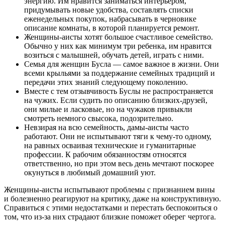
энергию. Им нравится заниматься интерьером,
придумывать новые удобства, составлять списки
еженедельных покупок, набрасывать в черновике
описание комнаты, в которой планируется ремонт.
Женщины-аисты хотят большое счастливое семейство.
Обычно у них как минимум три ребенка, им нравится
возиться с малышней, обучать детей, играть с ними.
Семья для женщин Бусла — самое важное в жизни. Они
всеми крыльями за поддержание семейных традиций и
передачи этих знаний следующему поколению.
Вместе с тем отзывчивость Буслы не распространяется
на чужих. Если судить по описанию близких-друзей,
они милые и ласковые, но на чужаков привыкли
смотреть немного свысока, подозрительно.
Невзирая на всю семейность, дамы-аисты часто
работают. Они не испытывают тяги к чему-то одному,
на равных осваивая технические и гуманитарные
профессии. К рабочим обязанностям относятся
ответственно, но при этом весь день мечтают поскорее
окунуться в любимый домашний уют.
Женщины-аисты испытывают проблемы с признанием вины
и болезненно реагируют на критику, даже на конструктивную.
Справиться с этими недостатками и перестать беспокоиться о
том, что из-за них страдают близкие поможет оберег чертога.