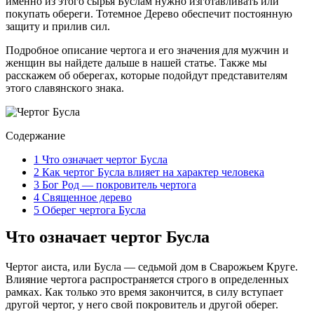
именно из этого сырья Буслам нужно изготавливать или
покупать обереги. Тотемное Дерево обеспечит постоянную
защиту и прилив сил.
Подробное описание чертога и его значения для мужчин и
женщин вы найдете дальше в нашей статье. Также мы
расскажем об оберегах, которые подойдут представителям
этого славянского знака.
Содержание
1
Что означает чертог Бусла
2
Как чертог Бусла влияет на характер человека
3
Бог Род — покровитель чертога
4
Священное дерево
5
Оберег чертога Бусла
Что означает чертог Бусла
Чертог аиста, или Бусла — седьмой дом в Сварожьем Круге.
Влияние чертога распространяется строго в определенных
рамках. Как только это время закончится, в силу вступает
другой чертог, у него свой покровитель и другой оберег.