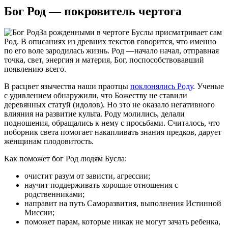
Бог Род — покровитель чертога
За рожденными в чертоге Буслы присматривает сам
Род. В описаниях из древних текстов говорится, что именно
по его воле зародилась жизнь. Род —начало начал, отправная
точка, свет, энергия и материя, Бог, поспособствовавший
появлению всего.
В расцвет язычества наши праотцы
поклонялись Роду
. Ученые
с удивлением обнаружили, что Божеству не ставили
деревянных статуй (идолов). Но это не оказало негативного
влияния на развитие культа. Роду молились, делали
подношения, обращались к нему с просьбами. Считалось, что
поборник света помогает накапливать знания предков, дарует
женщинам плодовитость.
Как поможет бог Род людям Бусла:
очистит разум от зависти, агрессии;
научит поддерживать хорошие отношения с
родственниками;
направит на путь Саморазвития, выполнения Истинной
Миссии;
поможет парам, которые никак не могут зачать ребенка,