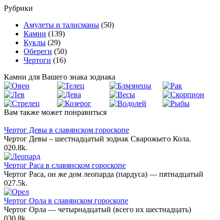
Рубрики
Амулеты и талисманы
(50)
Камни
(139)
Куклы
(29)
Обереги
(50)
Чертоги
(16)
Камни для Вашего знака зодиака
Вам также может понравиться
Чертог Девы в славянском гороскопе
Чертог Девы – шестнадцатый зодиак Сварожьего Кола.
0
20.8k.
Чертог Раса в славянском гороскопе
Чертог Раса, он же дом леопарда (пардуса) — пятнадцатый
0
27.5k.
Чертог Орла в славянском гороскопе
Чертог Орла — четырнадцатый (всего их шестнадцать)
0
30.8k.