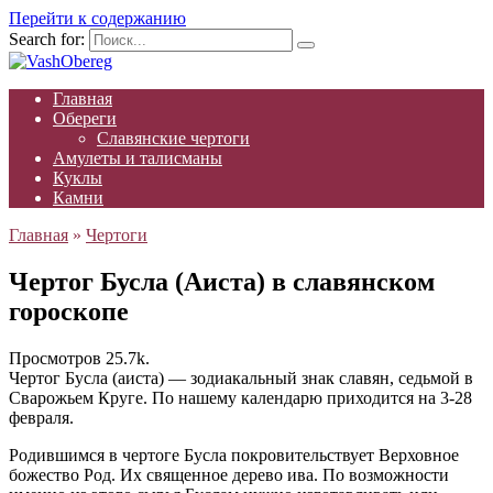
Перейти к содержанию
Search for:
Главная
Обереги
Славянские чертоги
Амулеты и талисманы
Куклы
Камни
Главная
»
Чертоги
Чертог Бусла (Аиста) в славянском
гороскопе
Просмотров
25.7k.
Чертог Бусла (аиста) — зодиакальный знак славян, седьмой в
Сварожьем Круге. По нашему календарю приходится на 3-28
февраля.
Родившимся в чертоге Бусла покровительствует Верховное
божество Род. Их священное дерево ива. По возможности