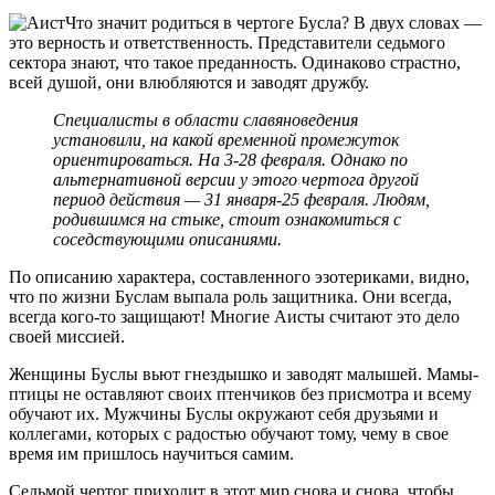
Что значит родиться в чертоге Бусла? В двух словах —
это верность и ответственность. Представители седьмого
сектора знают, что такое преданность. Одинаково страстно,
всей душой, они влюбляются и заводят дружбу.
Специалисты в области славяноведения
установили, на какой временной промежуток
ориентироваться. На 3-28 февраля. Однако по
альтернативной версии у этого чертога другой
период действия — 31 января-25 февраля. Людям,
родившимся на стыке, стоит ознакомиться с
соседствующими описаниями.
По описанию характера, составленного эзотериками, видно,
что по жизни Буслам выпала роль защитника. Они всегда,
всегда кого-то защищают! Многие Аисты считают это дело
своей миссией.
Женщины Буслы вьют гнездышко и заводят малышей. Мамы-
птицы не оставляют своих птенчиков без присмотра и всему
обучают их. Мужчины Буслы окружают себя друзьями и
коллегами, которых с радостью обучают тому, чему в свое
время им пришлось научиться самим.
Седьмой чертог приходит в этот мир снова и снова, чтобы