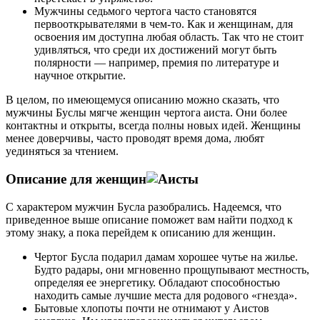
Мужчины седьмого чертога часто становятся
первооткрывателями в чем-то. Как и женщинам, для
освоения им доступна любая область. Так что не стоит
удивляться, что среди их достижений могут быть
полярности — например, премия по литературе и
научное открытие.
В целом, по имеющемуся описанию можно сказать, что
мужчины Буслы мягче женщин чертога аиста. Они более
контактны и открыты, всегда полны новых идей. Женщины
менее доверчивы, часто проводят время дома, любят
уединяться за чтением.
Описание для женщин
С характером мужчин Бусла разобрались. Надеемся, что
приведенное выше описание поможет вам найти подход к
этому знаку, а пока перейдем к описанию для женщин.
Чертог Бусла подарил дамам хорошее чутье на жилье.
Будто радары, они мгновенно прощупывают местность,
определяя ее энергетику. Обладают способностью
находить самые лучшие места для родового «гнезда».
Бытовые хлопоты почти не отнимают у Аистов